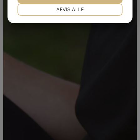
NØDVENDIGE
PRÆFERENCER
AFVIS ALLE
JA
NEJ
JA
NEJ
MARKETING
STATISTIK